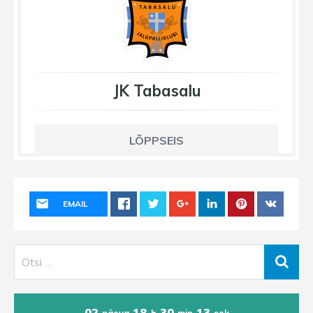
JK Tabasalu
LÕPPSEIS
EMAIL
02
18
30
13
päeva
h
min
sek