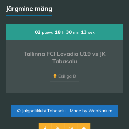
Järgmine mäng
02
18
30
13
päeva
h
min
sek
Tallinna FCI Levadia U19 vs JK
Tabasalu
Esiliiga B
© Jalgpalliklubi Tabasalu :: Made by
WebNarium