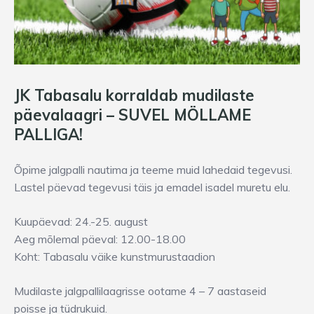
JK Tabasalu korraldab mudilaste
päevalaagri – SUVEL MÖLLAME
PALLIGA!
Õpime jalgpalli nautima ja teeme muid lahedaid tegevusi.
Lastel päevad tegevusi täis ja emadel isadel muretu elu.
Kuupäevad: 24.-25. august
Aeg mõlemal päeval: 12.00-18.00
Koht: Tabasalu väike kunstmurustaadion
Mudilaste jalgpallilaagrisse ootame 4 – 7 aastaseid
poisse ja tüdrukuid.