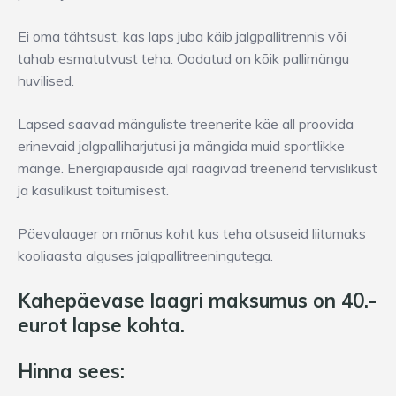
Ei oma tähtsust, kas laps juba käib jalgpallitrennis või
tahab esmatutvust teha. Oodatud on kõik pallimängu
huvilised.
Lapsed saavad mänguliste treenerite käe all proovida
erinevaid jalgpalliharjutusi ja mängida muid sportlikke
mänge. Energiapauside ajal räägivad treenerid tervislikust
ja kasulikust toitumisest.
Päevalaager on mõnus koht kus teha otsuseid liitumaks
kooliaasta alguses jalgpallitreeningutega.
Kahepäevase laagri maksumus on 40.-
eurot lapse kohta.
Hinna sees: