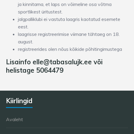
ja kinnitama, et laps on võimeline osa võtma
sportlikest üritustest.
jalgpalliklubi ei vastuta laagris kaotatud esemete
eest.
laagrisse registreerimise viimane tähtaeg on 18.
august.
registreerides olen nõus kõikide põhitingimustega
Lisainfo elle@tabasalujk.ee või
helistage 5064479
Kiirlingid
Avaleht