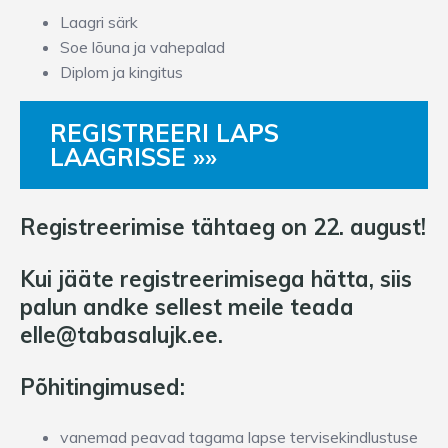
Laagri särk
Soe lõuna ja vahepalad
Diplom ja kingitus
REGISTREERI LAPS
LAAGRISSE »»
Registreerimise tähtaeg on 22. august!
Kui jääte registreerimisega hätta, siis
palun andke sellest meile teada
elle@tabasalujk.ee.
Põhitingimused:
vanemad peavad tagama lapse tervisekindlustuse