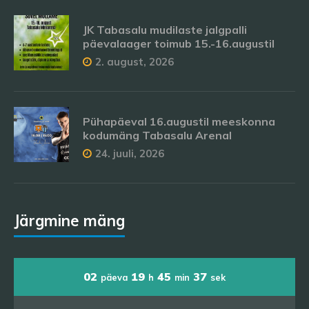
JK Tabasalu mudilaste jalgpalli
päevalaager toimub 15.-16.augustil
2. august, 2026
Pühapäeval 16.augustil meeskonna
kodumäng Tabasalu Arenal
24. juuli, 2026
Järgmine mäng
02
19
45
37
päeva
h
min
sek