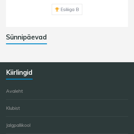
Esiliiga B
Sünnipäevad
Kiirlingid
Avaleht
Klubist
Jalgpallikool