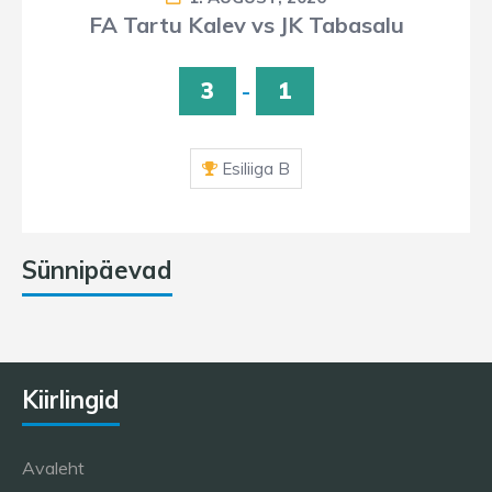
FA Tartu Kalev vs JK Tabasalu
3
-
1
Esiliiga B
Sünnipäevad
Kiirlingid
Avaleht