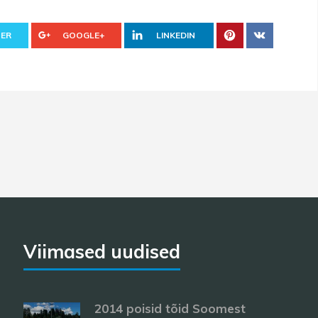
ER
GOOGLE+
LINKEDIN
Viimased uudised
2014 poisid tõid Soomest