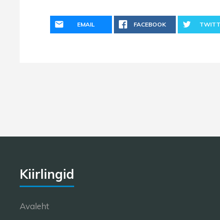
EMAIL
FACEBOOK
TWITT
Kiirlingid
Avaleht