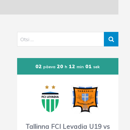
02
20
12
00
päeva
h
min
sek
Tallinna FCI Levadia U19 vs