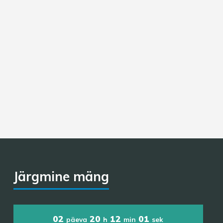
Järgmine mäng
02
20
12
00
päeva
h
min
sek