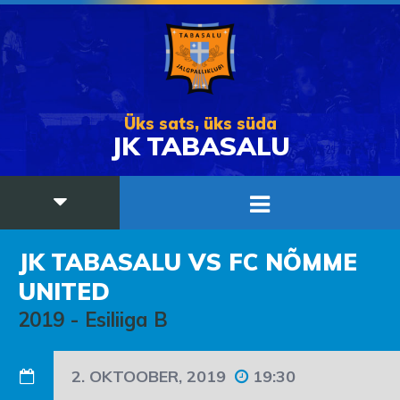
Üks sats, üks süda
JK TABASALU
JK TABASALU VS FC NÕMME
UNITED
2019
-
Esiliiga B
2. OKTOOBER, 2019
19:30