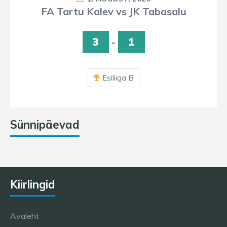
FA Tartu Kalev vs JK Tabasalu
3
-
1
Esiliiga B
Sünnipäevad
Kiirlingid
Avaleht