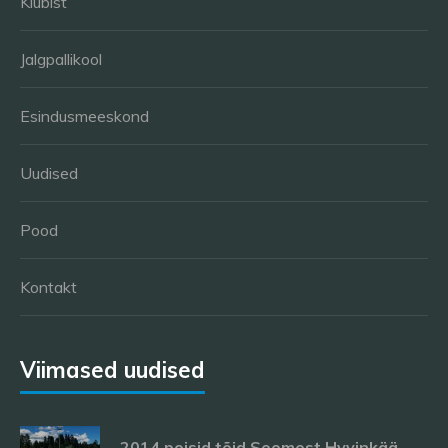
Klubist
Jalgpallikool
Esindusmeeskond
Uudised
Pood
Kontakt
Viimased uudised
2014 poisid tõid Soomest Hyvinkää