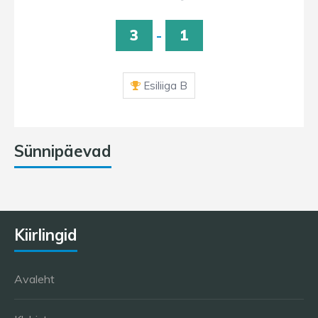
3
-
1
Esiliiga B
Sünnipäevad
Kiirlingid
Avaleht