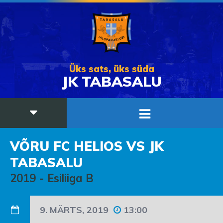
Üks sats, üks süda
JK TABASALU
VÕRU FC HELIOS VS JK
TABASALU
2019
-
Esiliiga B
9. MÄRTS, 2019
13:00