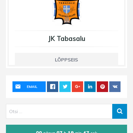
JK Tabasalu
LÕPPSEIS
EMAIL
00
07
19
47
päeva
h
min
sek