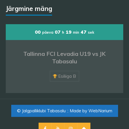
Järgmine mäng
00
07
19
47
päeva
h
min
sek
Tallinna FCI Levadia U19 vs JK
Tabasalu
Esiliiga B
© Jalgpalliklubi Tabasalu :: Made by
WebNarium