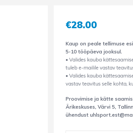
€
28.00
Kaup on peale tellimuse es
5-10 tööpäeva jooksul.
• Valides kauba kättesaamise 
tuleb e-mailile vastav teavitus
• Valides kauba kättesaamise 
vastav teavitus selle kohta, 
Proovimise ja kätte saamis
Ärikeskuses, Värvi 5, Talli
ühendust uhlsport.est@mai