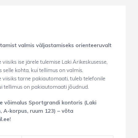
itamist valmis väljastamiseks orienteeruvalt
viisiks ise järele tulemise Laki Ärikeskusesse,
 selle kohta, kui tellimus on valmis.
viisiks tarne pakiautomaati, tuleb telefonile
kui tellimus on pakiautomaati jõudnud.
e võimalus Sportgrandi kontoris (Laki
nn, A-korpus, ruum 123) – võta
l.ee!