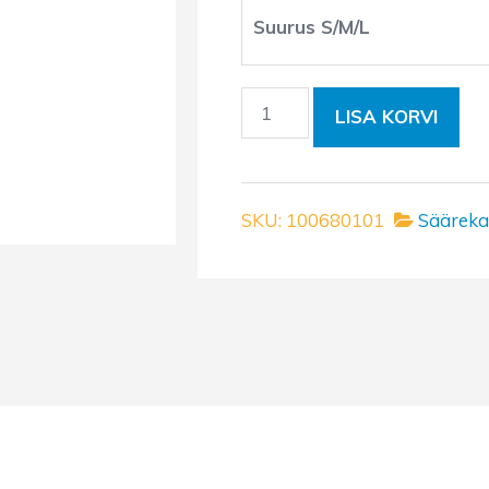
Suurus S/M/L
Säärekaitsmed
LISA KORVI
CARBONFLEX
EVO
(must)
kogus
SKU:
100680101
Sääreka