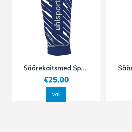
Säärekaitsmed Speedshield (sinine)
€
25.00
This
Vali
product
has
multiple
variants.