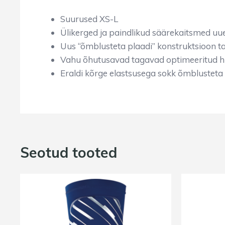
Suurused XS-L
Ülikerged ja paindlikud säärekaitsmed 
Uus “õmblusteta plaadi” konstruktsioon t
Vahu õhutusavad tagavad optimeeritud h
Eraldi kõrge elastsusega sokk õmblusteta
Seotud tooted