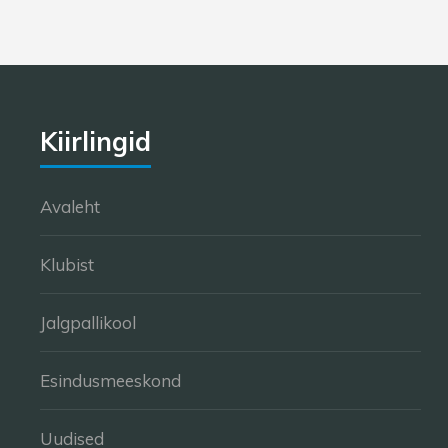
The
options
may
be
chosen
Kiirlingid
on
the
product
Avaleht
page
Klubist
Jalgpallikool
Esindusmeeskond
Uudised