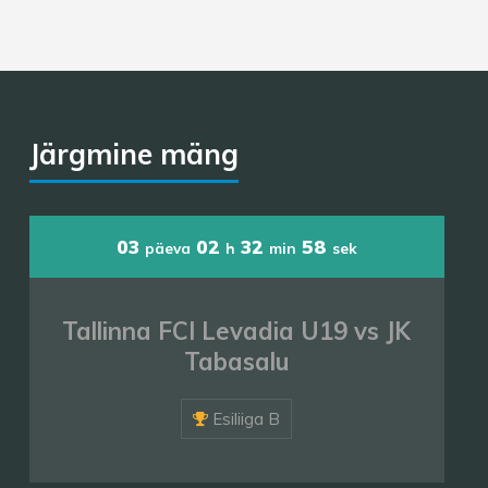
Järgmine mäng
03
02
32
56
päeva
h
min
sek
Tallinna FCI Levadia U19 vs JK
Tabasalu
Esiliiga B