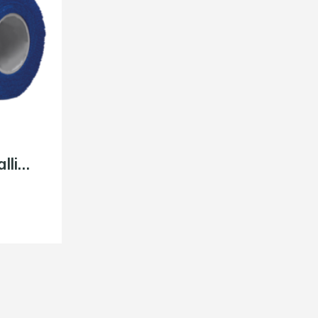
Kaitsme ja jalgpallisoki teip