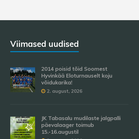
The
options
may
be
chosen
Viimased uudised
on
the
product
page
2014 poisid tõid Soomest
Hyvinkää Eloturnauselt koju
võidukarika!
2. august, 2026
JK Tabasalu mudilaste jalgpalli
päevalaager toimub
15.-16.augustil