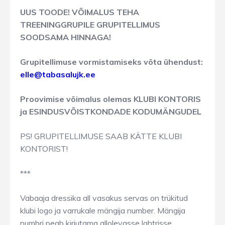
UUS TOODE! VÕIMALUS TEHA
TREENINGGRUPILE GRUPITELLIMUS
SOODSAMA HINNAGA!
Grupitellimuse vormistamiseks võta ühendust:
elle@tabasalujk.ee
Proovimise võimalus olemas KLUBI KONTORIS
ja ESINDUSVÕISTKONDADE KODUMÄNGUDEL
PS! GRUPITELLIMUSE SAAB KÄTTE KLUBI
KONTORIST!
***
Vabaaja dressika all vasakus servas on trükitud
klubi logo ja varrukale mängija number. Mängija
numbri peab kirjutama allolevasse lahtrisse.