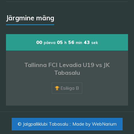
Järgmine mäng
00
05
56
43
päeva
h
min
sek
Tallinna FCI Levadia U19 vs JK
Tabasalu
Esiliiga B
© Jalgpalliklubi Tabasalu :: Made by
WebNarium