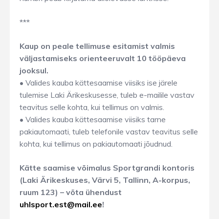
***
Kaup on peale tellimuse esitamist valmis
väljastamiseks orienteeruvalt 10 tööpäeva
jooksul.
• Valides kauba kättesaamise viisiks ise järele
tulemise Laki Ärikeskusesse, tuleb e-mailile vastav
teavitus selle kohta, kui tellimus on valmis.
• Valides kauba kättesaamise viisiks tarne
pakiautomaati, tuleb telefonile vastav teavitus selle
kohta, kui tellimus on pakiautomaati jõudnud.
Kätte saamise võimalus Sportgrandi kontoris
(Laki Ärikeskuses, Värvi 5, Tallinn, A-korpus,
ruum 123) – võta ühendust
uhlsport.est@mail.ee
!