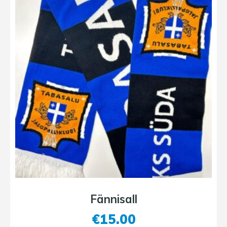
Fännisall
€
15.00