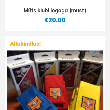
Müts klubi logoga (must)
€
20.00
Allahindlus!