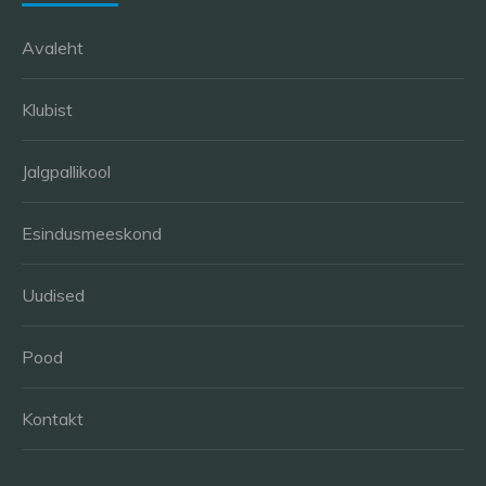
options
Avaleht
may
be
chosen
Klubist
on
the
Jalgpallikool
product
page
Esindusmeeskond
Uudised
Pood
Kontakt