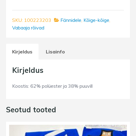
kapuutsiga
UUS!
kogus
SKU:
100223203
Fännidele
,
Kõige-kõige
,
Vabaaja rõivad
Kirjeldus
Lisainfo
Kirjeldus
Koostis: 62% polüester ja 38% puuvill
Seotud tooted