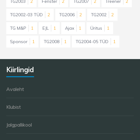
TG2003
2
Fenster
2
TG2007
2
Treener
2
TG2002-03 TÜD
2
TG2006
2
TG2002
2
TG M&P
1
EJL
1
Ajax
1
Üritus
1
Sponsor
1
TG2008
1
TG2004-05 TÜD
1
Kiirlingid
Avaleht
Klubist
Jalgpallikool