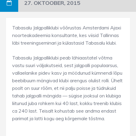
27. OKTOOBER, 2015
Tabasalu Jalgpalliklubi võõrustas Amsterdami Ajaxi
noorteakadeemia konsultante, kes viisid Tallinnas
läbi treeningseminari ja külastasid Tabasalu klubi.
Tabasalu Jalgpalliklubi peab lähiaastatel võtma
vastu suuri väljakutseid, sest jalgpalli populaarsus,
vallaelanike pidev kasv ja möödunud kümnendi lõpu
beebibuum mängivad klubi arengus olulist rolli. Ühelt
poolt on suur rõõm, et nii palju poisse ja tüdrukuid
tahab jalgpalli mängida — sügise jooksul on klubiga
liitunud juba rohkem kui 40 last, kokku treenib klubis
ca 240 last. Teisalt kohustab see andma endast
parimat ja latti kogu aeg kõrgemale tõstma.