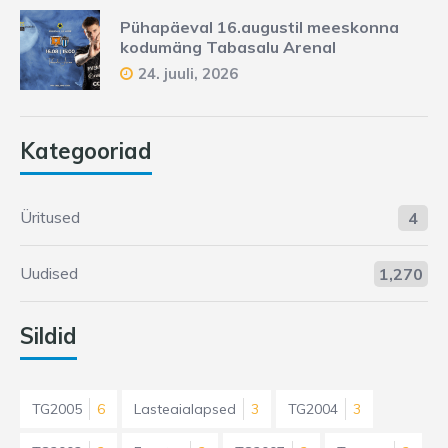
Pühapäeval 16.augustil meeskonna
kodumäng Tabasalu Arenal
24. juuli, 2026
Kategooriad
Üritused
4
Uudised
1,270
Sildid
TG2005
6
Lasteaialapsed
3
TG2004
3