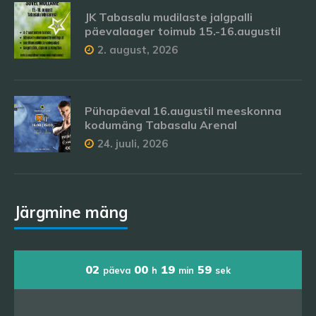
JK Tabasalu mudilaste jalgpalli
päevalaager toimub 15.-16.augustil
2. august, 2026
Pühapäeval 16.augustil meeskonna
kodumäng Tabasalu Arenal
24. juuli, 2026
Järgmine mäng
02
00
19
58
päeva
h
min
sek