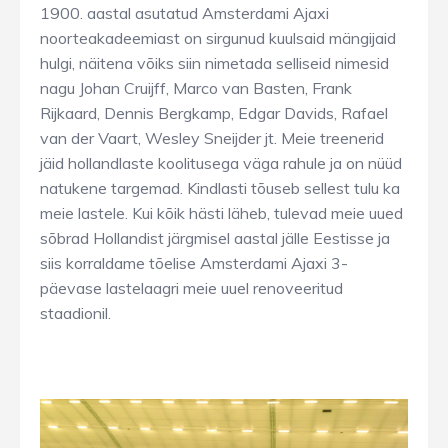
1900. aastal asutatud Amsterdami Ajaxi
noorteakadeemiast on sirgunud kuulsaid mängijaid
hulgi, näitena võiks siin nimetada selliseid nimesid
nagu Johan Cruijff, Marco van Basten, Frank
Rijkaard, Dennis Bergkamp, Edgar Davids, Rafael
van der Vaart, Wesley Sneijder jt. Meie treenerid
jäid hollandlaste koolitusega väga rahule ja on nüüd
natukene targemad. Kindlasti tõuseb sellest tulu ka
meie lastele. Kui kõik hästi läheb, tulevad meie uued
sõbrad Hollandist järgmisel aastal jälle Eestisse ja
siis korraldame tõelise Amsterdami Ajaxi 3-
päevase lastelaagri meie uuel renoveeritud
staadionil.