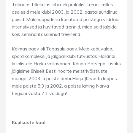
Tallinnas Lillekülas läbi neli praktilist trenni, milles
osalesid meie klubi 2003. ja 2002. aastal sündinud
poisid. Malenuppudena kasutatud poistega viidi läbi
intensiivsed ja huvitavad trennid, mida said jälgida
kõik seminaril osalenud treenerid.
Kolmas päev oli Tabasalu päev. Meie koduvalda,
spordikompleksi ja jalgpalliklubi tutvustas Hollandi
külalistele Harku vallavanem Kaupo Rätsepp. Lisaks
jälgisime ühiselt Eesti noorte meistrivõistluste
mänge: 2003. a poiste derbi Harju JK vastu lõppes
meie poiste 5:3 ja 2002. a poiste lahing Narva
Legioni vastu 7:1 võiduga!
Kuulsuste kool