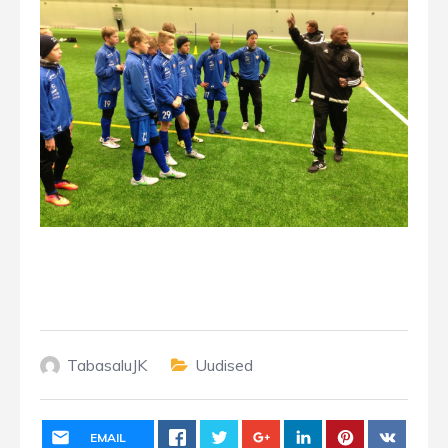
TabasaluJK
Uudised
EMAIL