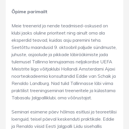
Õpime parimailt
Meie treenerid ja nende teadmised-oskused on
klubi jaoks oluline prioriteet ning ainult oma ala
eksperdid teavad, kuidas asju paremini teha.
Seetõttu maandusid 9. oktoobril paljude sündmuste,
juhuste, asjaolude ja pikkade läbirääkimiste jada
tulemusel Tallinna lennujaamas neljakordse UEFA
Meistrite liiga võitjaklubi Hollandi Amsterdami Ajaxi
noorteakadeemia konsultandid Eddie van Schaik ja
Renaldo Landburg. Nad tulid Tallinnasse läbi viima
praktilist treeningseminari treeneritele ja külastama
Tabasalu Jalgpalliklubi, oma võõrustajat.
Seminari esimene päev hõlmas esitlusi ja teoreetilisi
loenguid, teisel päeval keskenduti praktikale. Eddie
ja Renaldo viisid Eesti Jalgpalli Liidu sisehallis