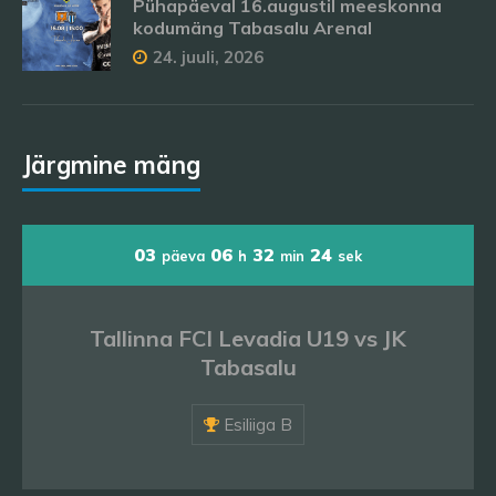
Pühapäeval 16.augustil meeskonna
kodumäng Tabasalu Arenal
24. juuli, 2026
Järgmine mäng
03
06
32
24
päeva
h
min
sek
Tallinna FCI Levadia U19 vs JK
Tabasalu
Esiliiga B