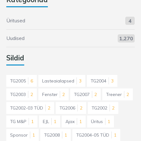
Üritused
4
Uudised
1,270
Sildid
TG2005
6
Lasteaialapsed
3
TG2004
3
TG2003
2
Fenster
2
TG2007
2
Treener
2
TG2002-03 TÜD
2
TG2006
2
TG2002
2
TG M&P
1
EJL
1
Ajax
1
Üritus
1
Sponsor
1
TG2008
1
TG2004-05 TÜD
1