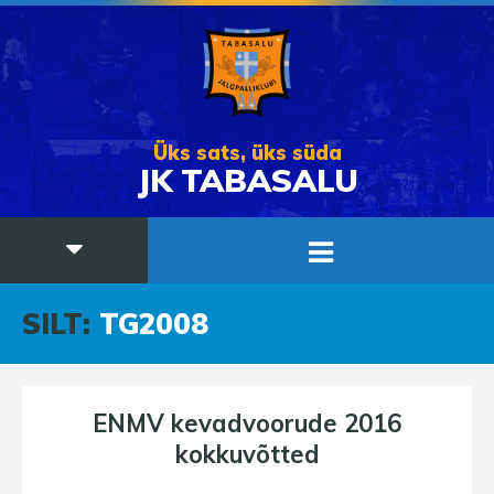
Üks sats, üks süda
JK TABASALU
SILT:
TG2008
ENMV kevadvoorude 2016
kokkuvõtted