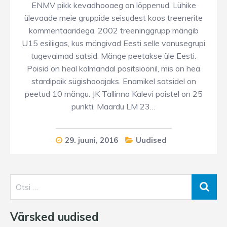
ENMV pikk kevadhooaeg on lõppenud. Lühike
ülevaade meie gruppide seisudest koos treenerite
kommentaaridega. 2002 treeninggrupp mängib
U15 esiliigas, kus mängivad Eesti selle vanusegrupi
tugevaimad satsid. Mänge peetakse üle Eesti.
Poisid on heal kolmandal positsioonil, mis on hea
stardipaik sügishooajaks. Enamikel satsidel on
peetud 10 mängu. JK Tallinna Kalevi poistel on 25
punkti, Maardu LM 23…
29. juuni, 2016
Uudised
Värsked uudised