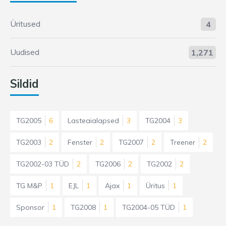
Üritused
4
Uudised
1,271
Sildid
TG2005
6
Lasteaialapsed
3
TG2004
3
TG2003
2
Fenster
2
TG2007
2
Treener
2
TG2002-03 TÜD
2
TG2006
2
TG2002
2
TG M&P
1
EJL
1
Ajax
1
Üritus
1
Sponsor
1
TG2008
1
TG2004-05 TÜD
1