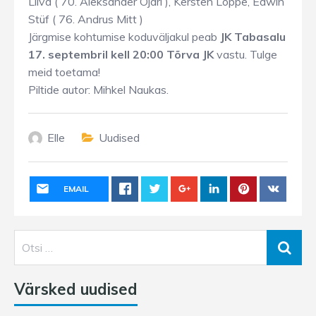
Liiva ( 70. Aleksander Ojari ), Kersten Lõppe, Edwin
Stüf ( 76. Andrus Mitt )
Järgmise kohtumise koduväljakul peab
JK Tabasalu
17. septembril kell 20:00 Tõrva JK
vastu. Tulge
meid toetama!
Piltide autor: Mihkel Naukas.
Elle
Uudised
EMAIL
Värsked uudised