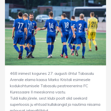
468 inimest kogunes 27. augusti õhtul Tabasalu
Arenale elama kaasa Marko Kristali esimesele
kodukohtumisele Tabasalu peatreenerina FC
Kuressaare II meeskonna vastu.
Tuldi kulla järele, sest klubi poolt olid seekord
superloosis ju ehtsad kullakangid ja nautima niisama
mõnusat jalgpalliõhtut.