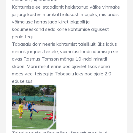
Kohtumise eel staadionit heidutanud väike vihmake
jäi järgi kastes murukatte ilusasti märjaks, mis andis
võimaluse harrastada kiiret jalgpalli ja
kodumeeskond seda kohe kohtumise algusest
peale tegi.
Tabasalu domineeris kohtumist täielikult, üks ladus
rünnak järgnes teisele, võimalusi loodi ridamisi ja siis
avas Rasmus Tomson mängu 10-ndal minutil
skoori. Mõni minut enne poolajavilet lisas sama
mees veel teisegi ja Tabasalu läks poolajale 2:0
eduseisus.