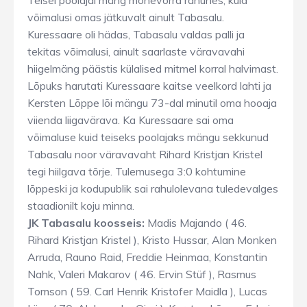
Teisel poolajal mäng mõnevõrra rahunes, kuid
võimalusi omas jätkuvalt ainult Tabasalu.
Kuressaare oli hädas, Tabasalu valdas palli ja
tekitas võimalusi, ainult saarlaste väravavahi
hiigelmäng päästis külalised mitmel korral halvimast.
Lõpuks harutati Kuressaare kaitse veelkord lahti ja
Kersten Lõppe lõi mängu 73-dal minutil oma hooaja
viienda liigavärava. Ka Kuressaare sai oma
võimaluse kuid teiseks poolajaks mängu sekkunud
Tabasalu noor väravavaht Rihard Kristjan Kristel
tegi hiilgava tõrje. Tulemusega 3:0 kohtumine
lõppeski ja kodupublik sai rahulolevana tuledevalges
staadionilt koju minna.
JK Tabasalu koosseis:
Madis Majando ( 46.
Rihard Kristjan Kristel ), Kristo Hussar, Alan Monken
Arruda, Rauno Raid, Freddie Heinmaa, Konstantin
Nahk, Valeri Makarov ( 46. Ervin Stüf ), Rasmus
Tomson ( 59. Carl Henrik Kristofer Maidla ), Lucas