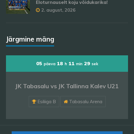
Eloturnauselt koju võidukarika!
2. august, 2026
Järgmine mäng
05
18
11
27
päeva
h
min
sek
JK Tabasalu vs JK Tallinna Kalev U21
Esiliiga B
Tabasalu Arena