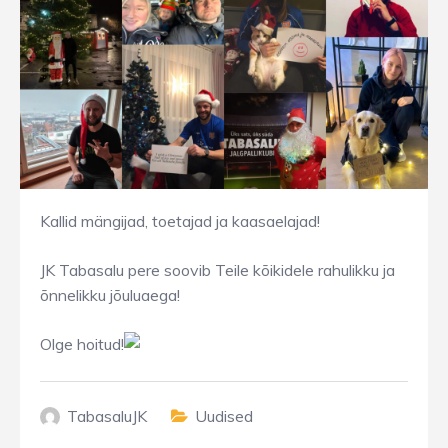
Kallid mängijad, toetajad ja kaasaelajad!
JK Tabasalu pere soovib Teile kõikidele rahulikku ja
õnnelikku jõuluaega!
Olge hoitud!
TabasaluJK
Uudised