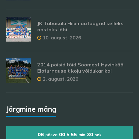
JK Tabasalu Hiiumaa laagrid selleks
aastaks läbi
10. august, 2026
2014 poisid tõid Soomest Hyvinkää
Eloturnauselt koju võidukarika!
2. august, 2026
Järgmine mäng
06
00
55
30
päeva
h
min
sek