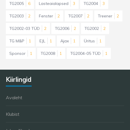
TG2005
6
Lasteaialapsed
3
TG2004
3
TG2003
2
Fenster
2
TG2007
2
Treener
2
TG2002-03 TÜD
2
TG2006
2
TG2002
2
TG M&P
1
EJL
1
Ajax
1
Üritus
1
Sponsor
1
TG2008
1
TG2004-05 TÜD
1
Kiirlingid
Avaleht
Klubist