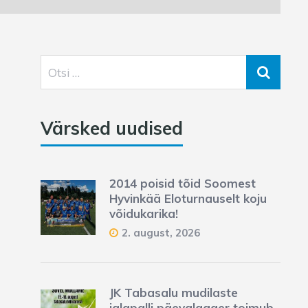
Värsked uudised
2014 poisid tõid Soomest
Hyvinkää Eloturnauselt koju
võidukarika!
2. august, 2026
JK Tabasalu mudilaste
jalgpalli päevalaager toimub