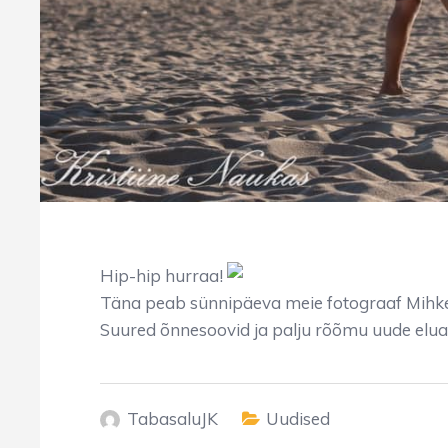
Hip-hip hurraa!
Täna peab sünnipäeva meie fotograaf Mih
Suured õnnesoovid ja palju rõõmu uude elu
TabasaluJK
Uudised