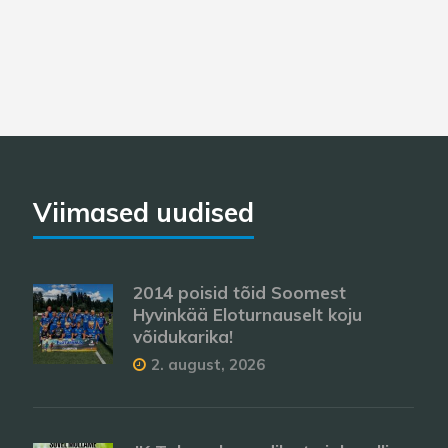
Viimased uudised
2014 poisid tõid Soomest
Hyvinkää Eloturnauselt koju
võidukarika!
2. august, 2026