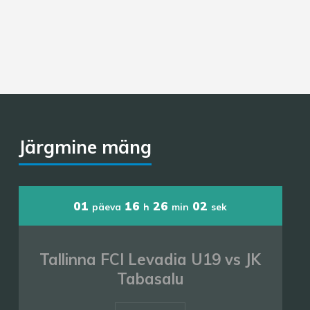
Järgmine mäng
01
16
26
00
päeva
h
min
sek
Tallinna FCI Levadia U19 vs JK
Tabasalu