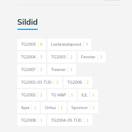
Sildid
TG2005
6
Lasteaialapsed
3
TG2004
3
TG2003
2
Fenster
2
TG2007
2
Treener
2
TG2002-03 TÜD
2
TG2006
2
TG2002
2
TG M&P
1
EJL
1
Ajax
1
Üritus
1
Sponsor
1
TG2008
1
TG2004-05 TÜD
1