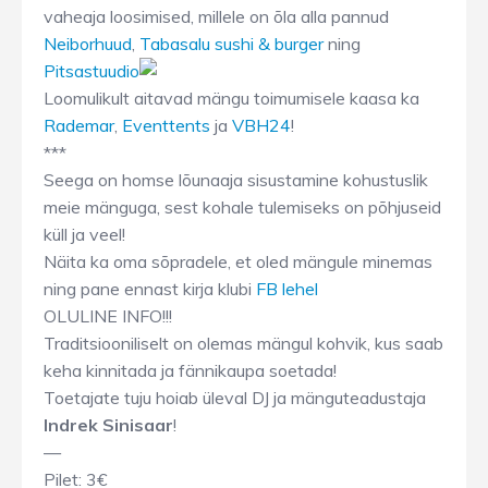
vaheaja loosimised, millele on õla alla pannud
Neiborhuud
,
Tabasalu sushi & burger
ning
Pitsastuudio
Loomulikult aitavad mängu toimumisele kaasa ka
Rademar
,
Eventtents
ja
VBH24
!
***
Seega on homse lõunaaja sisustamine kohustuslik
meie mänguga, sest kohale tulemiseks on põhjuseid
küll ja veel!
Näita ka oma sõpradele, et oled mängule minemas
ning pane ennast kirja klubi
FB lehel
OLULINE INFO!!!
Traditsiooniliselt on olemas mängul kohvik, kus saab
keha kinnitada ja fännikaupa soetada!
Toetajate tuju hoiab üleval DJ ja mänguteadustaja
Indrek Sinisaar
!
—
Pilet: 3€