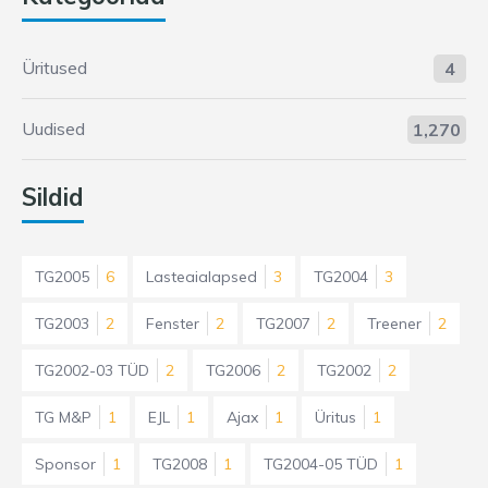
Üritused
4
Uudised
1,270
Sildid
TG2005
6
Lasteaialapsed
3
TG2004
3
TG2003
2
Fenster
2
TG2007
2
Treener
2
TG2002-03 TÜD
2
TG2006
2
TG2002
2
TG M&P
1
EJL
1
Ajax
1
Üritus
1
Sponsor
1
TG2008
1
TG2004-05 TÜD
1