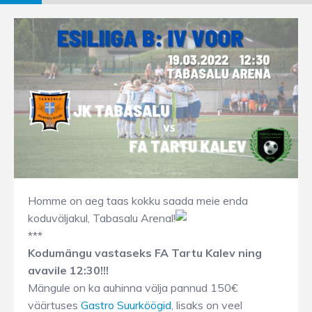
Homme on aeg taas kokku saada meie enda
koduväljakul, Tabasalu Arenal!
***
Kodumängu vastaseks FA Tartu Kalev ning
avavile 12:30!!!
Mängule on ka auhinna välja pannud 150€
väärtuses
Gastro Suurköögid
, lisaks on veel