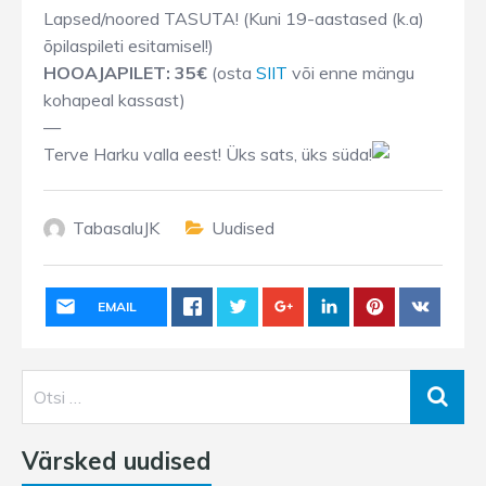
Lapsed/noored TASUTA! (Kuni 19-aastased (k.a)
õpilaspileti esitamisel!)
HOOAJAPILET: 35€
(osta
SIIT
või enne mängu
kohapeal kassast)
—
Terve Harku valla eest! Üks sats, üks süda!
TabasaluJK
Uudised
EMAIL
Värsked uudised