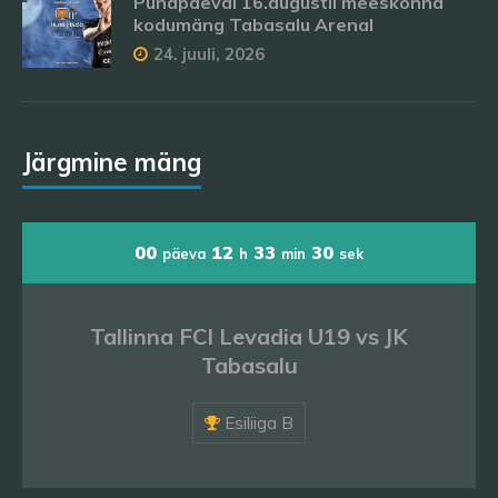
Pühapäeval 16.augustil meeskonna
kodumäng Tabasalu Arenal
24. juuli, 2026
Järgmine mäng
00
12
33
28
päeva
h
min
sek
Tallinna FCI Levadia U19 vs JK
Tabasalu
Esiliiga B