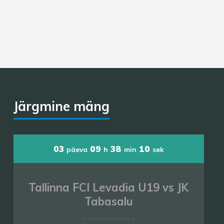
Järgmine mäng
03
09
38
09
päeva
h
min
sek
Tallinna FCI Levadia U19 vs JK
Tabasalu