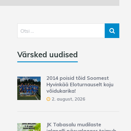
Värsked uudised
2014 poisid tõid Soomest
Hyvinkää Eloturnauselt koju
võidukarika!
2. august, 2026
JK Tabasalu mudilaste
jalgpalli päevalaager toimub