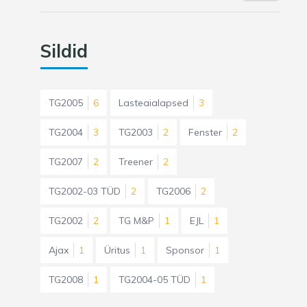
Sildid
TG2005
6
Lasteaialapsed
3
TG2004
3
TG2003
2
Fenster
2
TG2007
2
Treener
2
TG2002-03 TÜD
2
TG2006
2
TG2002
2
TG M&P
1
EJL
1
Ajax
1
Üritus
1
Sponsor
1
TG2008
1
TG2004-05 TÜD
1