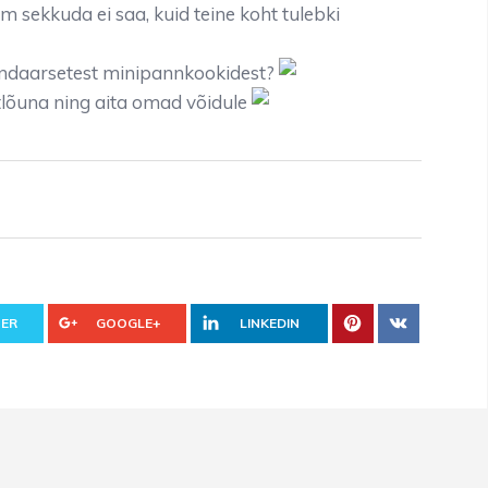
m sekkuda ei saa, kuid teine koht tulebki
ndaarsetest minipannkookidest?
lõuna ning aita omad võidule
ER
GOOGLE+
LINKEDIN