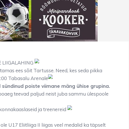
E LIIGALAHING
amas ees sõit Tartusse. Need, kes seda pikka
13:00 Tabasalu Arenale
 sündinud poiste viimane mäng ühise grupina.
ooaeg teevad paljud neist juba sammu ülespoole
konnakaaslaseid ja treenereid
e U17 Eliitliiga II liigas veel medalid ka täpselt