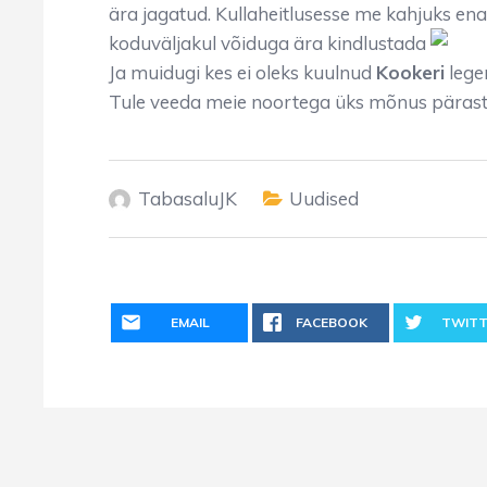
ära jagatud. Kullaheitlusesse me kahjuks ena
koduväljakul võiduga ära kindlustada
Ja muidugi kes ei oleks kuulnud
Kookeri
lege
Tule veeda meie noortega üks mõnus pärast
TabasaluJK
Uudised
EMAIL
FACEBOOK
TWITT