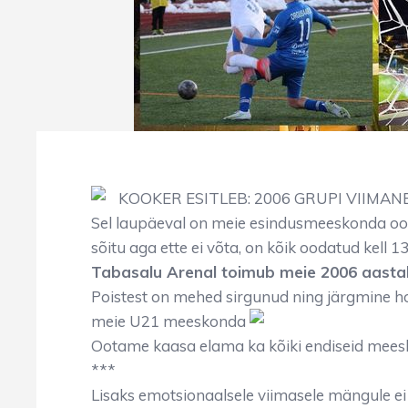
KOOKER ESITLEB: 2006 GRUPI VIIMAN
Sel laupäeval on meie esindusmeeskonda oot
sõitu aga ette ei võta, on kõik oodatud kell 
Tabasalu Arenal toimub meie 2006 aastal
Poistest on mehed sirgunud ning järgmine h
meie U21 meeskonda
Ootame kaasa elama ka kõiki endiseid mees
***
Lisaks emotsionaalsele viimasele mängule ei ol