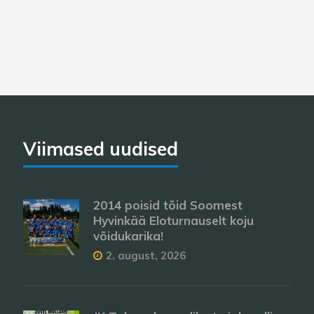
Viimased uudised
2014 poisid tõid Soomest
Hyvinkää Eloturnauselt koju
võidukarika!
2. august, 2026