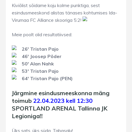
Kiviõlist sõidame koju kolme punktiga, sest
esindusmeeskond alistas tänases kohtumises Ida-
Virumaa FC Alliance skooriga 5:2!
Meie poolt olid resultatiivsed:
26′ Tristan Pajo
46′ Joosep Põder
50′ Alan Nahk
53′ Tristan Pajo
64′ Tristan Pajo (PEN)
Järgmine esindusmeeskonna mäng
toimub
22.04.2023 kell 12:30
SPORTLAND ARENAL Tallinna JK
Legioniga!!
Üks sats, üks süda, Tabasalu!