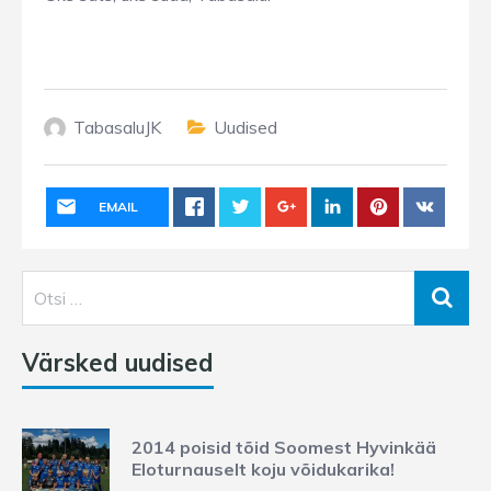
TabasaluJK
Uudised
EMAIL
Värsked uudised
2014 poisid tõid Soomest Hyvinkää
Eloturnauselt koju võidukarika!