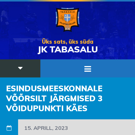
Üks sats, üks süda
JK TABASALU
ESINDUSMEESKONNALE
VÕÕRSILT JÄRGMISED 3
VÕIDUPUNKTI KÄES
15. APRILL, 2023