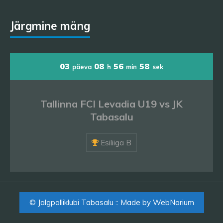
Järgmine mäng
03
08
56
57
päeva
h
min
sek
Tallinna FCI Levadia U19 vs JK
Tabasalu
Esiliiga B
© Jalgpalliklubi Tabasalu :: Made by
WebNarium