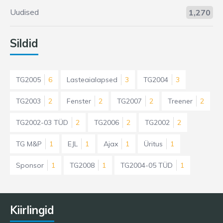
Uudised
1,270
Sildid
TG2005
6
Lasteaialapsed
3
TG2004
3
TG2003
2
Fenster
2
TG2007
2
Treener
2
TG2002-03 TÜD
2
TG2006
2
TG2002
2
TG M&P
1
EJL
1
Ajax
1
Üritus
1
Sponsor
1
TG2008
1
TG2004-05 TÜD
1
Kiirlingid