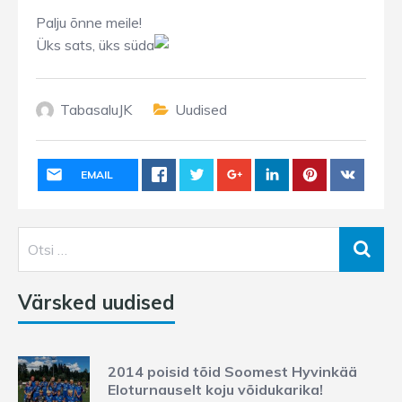
Palju õnne meile!
Üks sats, üks süda
TabasaluJK
Uudised
EMAIL
Värsked uudised
2014 poisid tõid Soomest Hyvinkää
Eloturnauselt koju võidukarika!