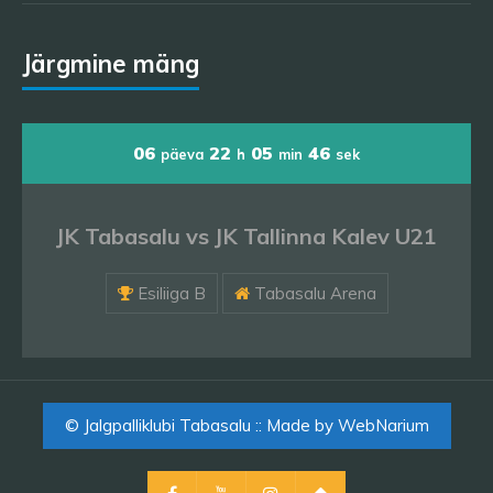
Järgmine mäng
06
22
05
45
päeva
h
min
sek
JK Tabasalu vs JK Tallinna Kalev U21
Esiliiga B
Tabasalu Arena
© Jalgpalliklubi Tabasalu :: Made by
WebNarium