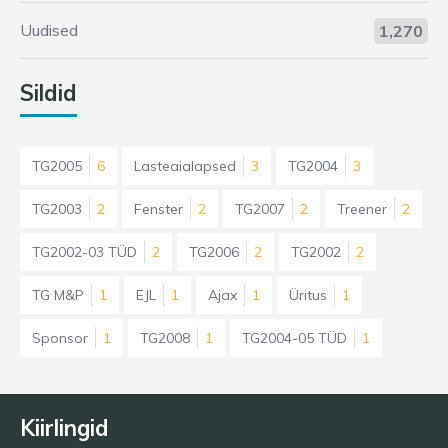
Uudised
1,270
Sildid
TG2005
6
Lasteaialapsed
3
TG2004
3
TG2003
2
Fenster
2
TG2007
2
Treener
2
TG2002-03 TÜD
2
TG2006
2
TG2002
2
TG M&P
1
EJL
1
Ajax
1
Üritus
1
Sponsor
1
TG2008
1
TG2004-05 TÜD
1
Kiirlingid