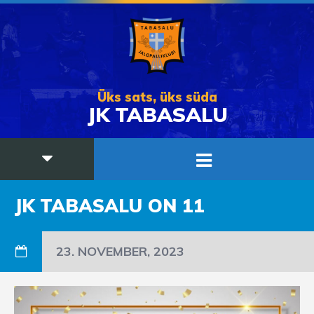
Üks sats, üks süda
JK TABASALU
JK TABASALU ON 11
23. NOVEMBER, 2023