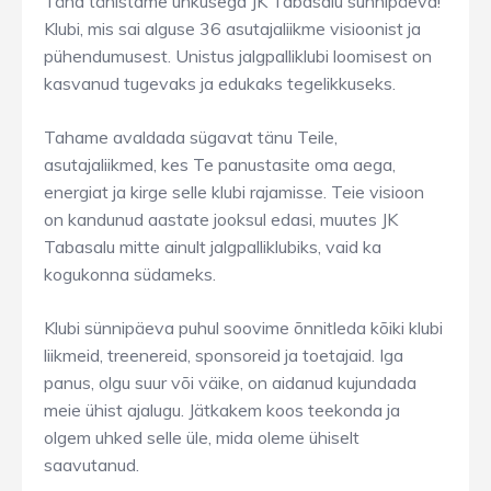
Täna tähistame uhkusega JK Tabasalu sünnipäeva!
Klubi, mis sai alguse 36 asutajaliikme visioonist ja
pühendumusest. Unistus jalgpalliklubi loomisest on
kasvanud tugevaks ja edukaks tegelikkuseks.
Tahame avaldada sügavat tänu Teile,
asutajaliikmed, kes Te panustasite oma aega,
energiat ja kirge selle klubi rajamisse. Teie visioon
on kandunud aastate jooksul edasi, muutes JK
Tabasalu mitte ainult jalgpalliklubiks, vaid ka
kogukonna südameks.
Klubi sünnipäeva puhul soovime õnnitleda kõiki klubi
liikmeid, treenereid, sponsoreid ja toetajaid. Iga
panus, olgu suur või väike, on aidanud kujundada
meie ühist ajalugu. Jätkakem koos teekonda ja
olgem uhked selle üle, mida oleme ühiselt
saavutanud.