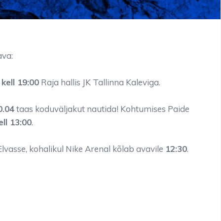
va:
 kell 19:00
Raja hallis JK Tallinna Kaleviga.
0.04
taas koduväljakut nautida! Kohtumises Paide
ell 13:00
.
lvasse, kohalikul Nike Arenal kõlab avavile
12:30
.