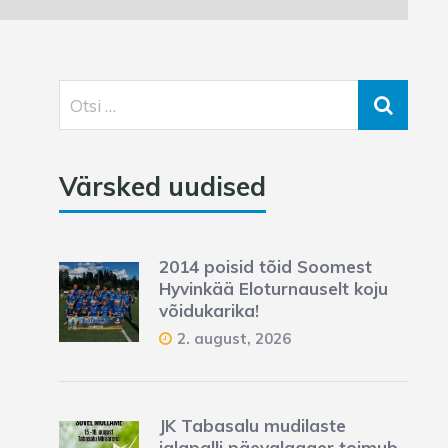
Värsked uudised
2014 poisid tõid Soomest
Hyvinkää Eloturnauselt koju
võidukarika!
2. august, 2026
JK Tabasalu mudilaste
jalgpalli päevalaager toimub