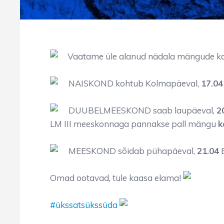
Vaatame üle alanud nädala mängude ka
NAISKOND kohtub Kolmapäeval,
17.04
DUUBELMEESKOND saab laupäeval,
2
LM III meeskonnaga pannakse pall mängu
k
MEESKOND sõidab pühapäeval,
21.04
E
Omad ootavad, tule kaasa elama!
#ükssatsükssüda