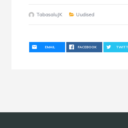
TabasaluJK
Uudised
EMAIL
FACEBOOK
TWITT