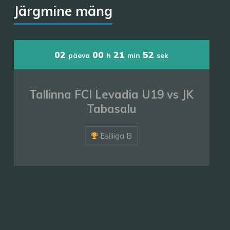
Järgmine mäng
02
00
21
50
päeva
h
min
sek
Tallinna FCI Levadia U19 vs JK
Tabasalu
Esiliiga B