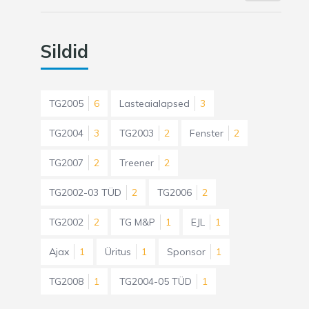
Sildid
TG2005
6
Lasteaialapsed
3
TG2004
3
TG2003
2
Fenster
2
TG2007
2
Treener
2
TG2002-03 TÜD
2
TG2006
2
TG2002
2
TG M&P
1
EJL
1
Ajax
1
Üritus
1
Sponsor
1
TG2008
1
TG2004-05 TÜD
1