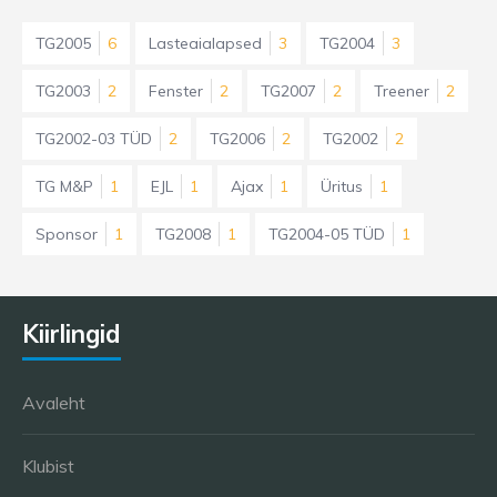
TG2005
6
Lasteaialapsed
3
TG2004
3
TG2003
2
Fenster
2
TG2007
2
Treener
2
TG2002-03 TÜD
2
TG2006
2
TG2002
2
TG M&P
1
EJL
1
Ajax
1
Üritus
1
Sponsor
1
TG2008
1
TG2004-05 TÜD
1
Kiirlingid
Avaleht
Klubist