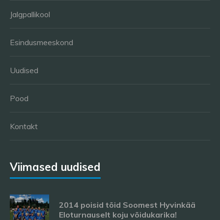
Jalgpallikool
Esindusmeeskond
Uudised
Pood
Kontakt
Viimased uudised
2014 poisid tõid Soomest Hyvinkää
Eloturnauselt koju võidukarika!