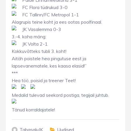
FC Flora tüdrukud 3-0
FC Tallinn/FC Metropol 1-1
Alagrupis teine koht ja ees ootas poolfinaal.
JK Vasalemma 0-3
3.-4. koha mäng:
JK Volta 2-1
Kokkuvõtteks tubli 3. koht!
Aitäh poistele hea pingutuse eest ja
lapsevanematele, kes kaasa elasid!”
***
Hea töö, poisid ja treener Teet!
Medalid tulevad seekord postiga, tegijail juhtub.
Tänud korraldajatele!
TabasaluJK
Uudised