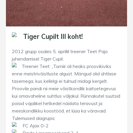
Tiger Cupilt III koht!
2012 grupp osales 5. aprillil treener Teet Pajo
juhendamisel Tiger Cupil.
Treener Teet: „Turniir oli heaks proovikiviks
enne meistrivõistluste algust. Mängud olid ühtlase
tasemega, kus kellelgi ei tulnud midagi kergelt.
Proovile pandi nii meie võistkondlik kaitsetegevus
kui omavaheline suhtlus väljakul. Rünnakutel suutsid
poisid vajalikel hetkedel näidata teravust ja
meeskondlikku koostööd, et lüüa ka väravaid.
Tulemused alagrupis:
FC Ajax 0-2
Paide Linnameeskond 3-1