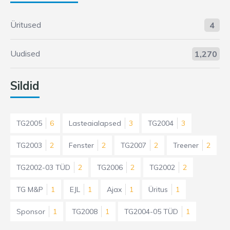
Üritused
4
Uudised
1,270
Sildid
TG2005
6
Lasteaialapsed
3
TG2004
3
TG2003
2
Fenster
2
TG2007
2
Treener
2
TG2002-03 TÜD
2
TG2006
2
TG2002
2
TG M&P
1
EJL
1
Ajax
1
Üritus
1
Sponsor
1
TG2008
1
TG2004-05 TÜD
1