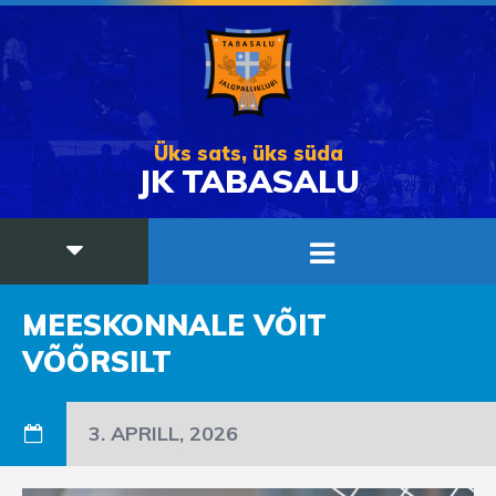
Üks sats, üks süda
JK TABASALU
MEESKONNALE VÕIT
VÕÕRSILT
3. APRILL, 2026