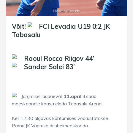
Võit!
FCI Levadia U19 0:2 JK
Tabasalu
Raoul Rocco Riigov 44’
Sander Salei 83’
Järgmisel laupäeval,
11.aprillil
saad
meeskonnale kaasa elada Tabasalu Arenal.
Kell 12:30 algavas kohtumises võõrustatakse
Pärnu JK Vapruse duubelmeeskonda.