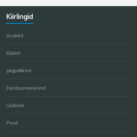
Kiirlingid
Avaleht
Klubist
Jalgpallikool
Esindusmeeskond
Uudised
Pood