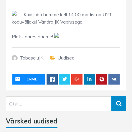
Kuid juba homme kell 14:00 madistab U21
koduväljakul Vändra JK Vaprusega.
Platsi ääres näeme!
TabasaluJK
Uudised
EMAIL
Värsked uudised