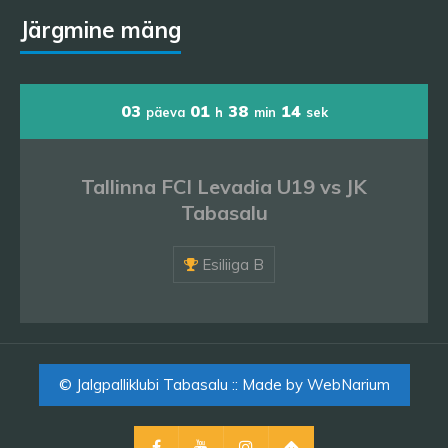
Järgmine mäng
03
01
38
14
päeva
h
min
sek
Tallinna FCI Levadia U19 vs JK
Tabasalu
Esiliiga B
© Jalgpalliklubi Tabasalu :: Made by
WebNarium