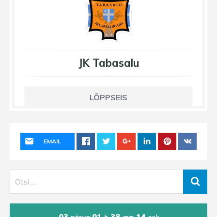
JK Tabasalu
LÕPPSEIS
EMAIL
03
01
38
14
päeva
h
min
sek