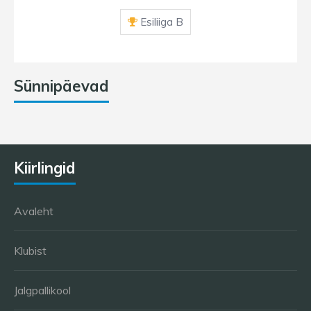
Esiliiga B
Sünnipäevad
Kiirlingid
Avaleht
Klubist
Jalgpallikool