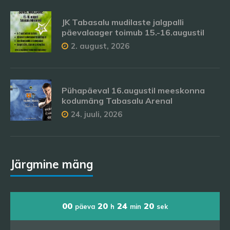
JK Tabasalu mudilaste jalgpalli
päevalaager toimub 15.-16.augustil
2. august, 2026
Pühapäeval 16.augustil meeskonna
kodumäng Tabasalu Arenal
24. juuli, 2026
Järgmine mäng
00
20
24
20
päeva
h
min
sek